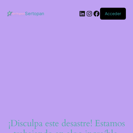
Saltar
al
LinkedIn
Instagram
Facebook
contenido
Sertopan
Acceder
¡Disculpa este desastre! Estamos