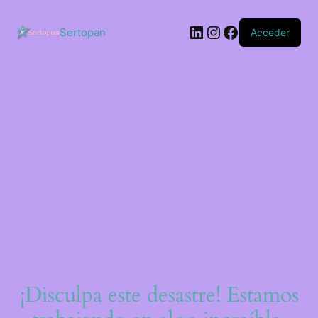
Saltar
al
LinkedIn
Instagram
Facebook
contenido
Sertopan
Acceder
¡Disculpa este desastre! Estamos