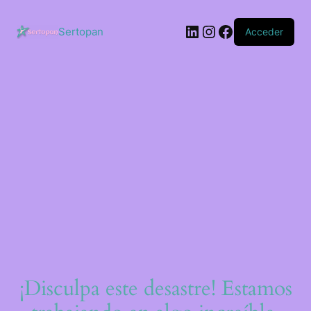
Saltar
al
LinkedIn
Instagram
Facebook
contenido
Sertopan
Acceder
¡Disculpa este desastre! Estamos