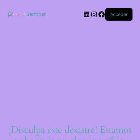
Saltar
al
LinkedIn
Instagram
Facebook
contenido
Sertopan
Acceder
¡Disculpa este desastre! Estamos