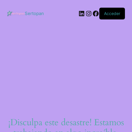
Saltar
al
LinkedIn
Instagram
Facebook
contenido
Sertopan
Acceder
¡Disculpa este desastre! Estamos