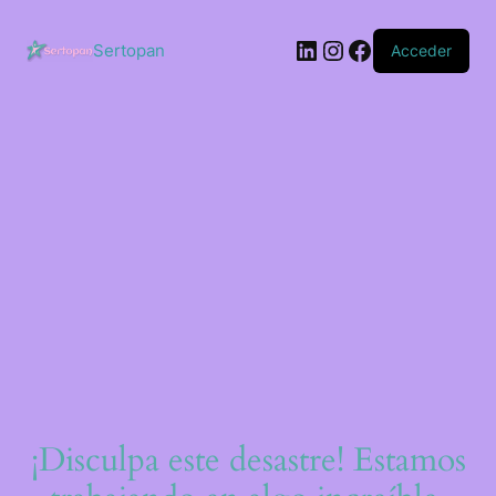
Saltar
al
LinkedIn
Instagram
Facebook
contenido
Sertopan
Acceder
¡Disculpa este desastre! Estamos