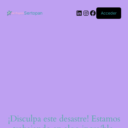
Saltar
al
LinkedIn
Instagram
Facebook
contenido
Sertopan
Acceder
¡Disculpa este desastre! Estamos