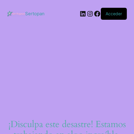
Saltar
al
LinkedIn
Instagram
Facebook
contenido
Sertopan
Acceder
¡Disculpa este desastre! Estamos