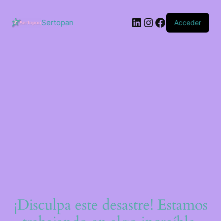
Saltar
al
LinkedIn
Instagram
Facebook
contenido
Sertopan
Acceder
¡Disculpa este desastre! Estamos