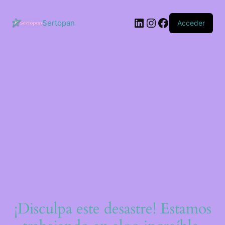
Saltar
al
LinkedIn
Instagram
Facebook
contenido
Sertopan
Acceder
¡Disculpa este desastre! Estamos