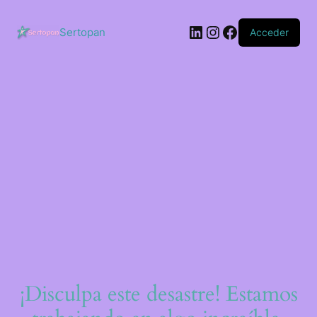
Saltar
al
LinkedIn
Instagram
Facebook
contenido
Sertopan
Acceder
¡Disculpa este desastre! Estamos