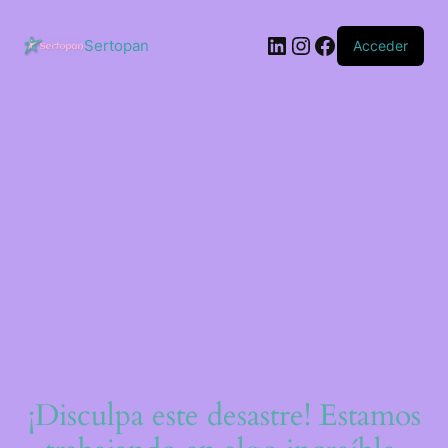
Saltar
al
LinkedIn
Instagram
Facebook
contenido
Sertopan
Acceder
¡Disculpa este desastre! Estamos