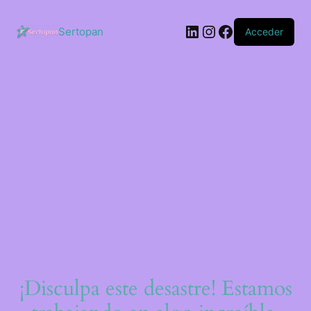
Saltar
al
LinkedIn
Instagram
Facebook
contenido
Sertopan
Acceder
¡Disculpa este desastre! Estamos