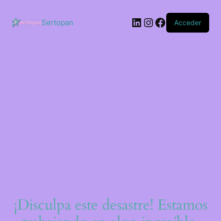
Saltar
al
LinkedIn
Instagram
Facebook
contenido
Sertopan
Acceder
¡Disculpa este desastre! Estamos