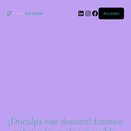
Saltar
al
LinkedIn
Instagram
Facebook
contenido
Sertopan
Acceder
¡Disculpa este desastre! Estamos