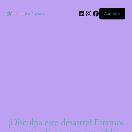
Saltar
al
LinkedIn
Instagram
Facebook
contenido
Sertopan
Acceder
¡Disculpa este desastre! Estamos