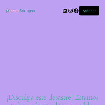
Saltar
al
LinkedIn
Instagram
Facebook
contenido
Sertopan
Acceder
¡Disculpa este desastre! Estamos