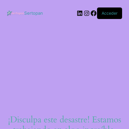
Saltar
al
LinkedIn
Instagram
Facebook
contenido
Sertopan
Acceder
¡Disculpa este desastre! Estamos