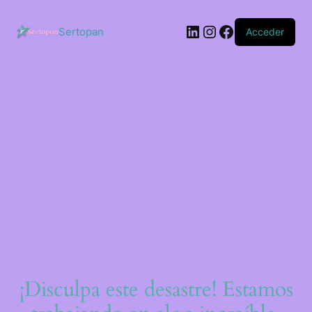
Saltar
al
LinkedIn
Instagram
Facebook
contenido
Sertopan
Acceder
¡Disculpa este desastre! Estamos