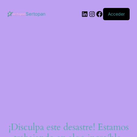
Saltar
al
LinkedIn
Instagram
Facebook
contenido
Sertopan
Acceder
¡Disculpa este desastre! Estamos