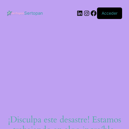
Saltar
al
LinkedIn
Instagram
Facebook
contenido
Sertopan
Acceder
¡Disculpa este desastre! Estamos