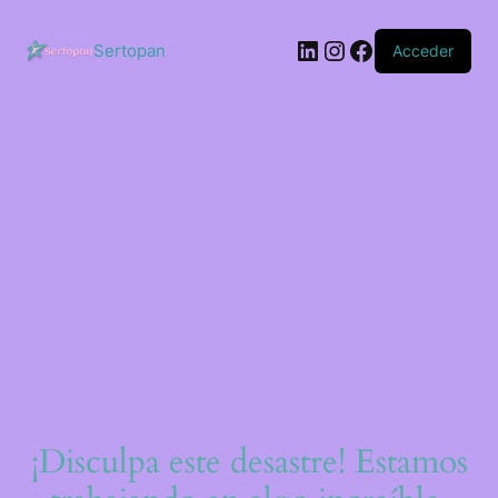
Saltar
al
LinkedIn
Instagram
Facebook
contenido
Sertopan
Acceder
¡Disculpa este desastre! Estamos