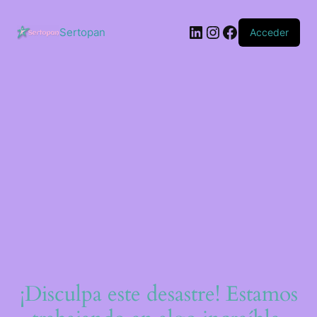
Saltar
al
LinkedIn
Instagram
Facebook
contenido
Sertopan
Acceder
¡Disculpa este desastre! Estamos