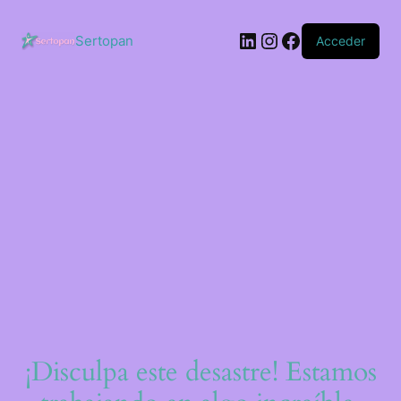
Saltar
al
LinkedIn
Instagram
Facebook
contenido
Sertopan
Acceder
¡Disculpa este desastre! Estamos