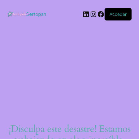
Saltar
al
LinkedIn
Instagram
Facebook
contenido
Sertopan
Acceder
¡Disculpa este desastre! Estamos