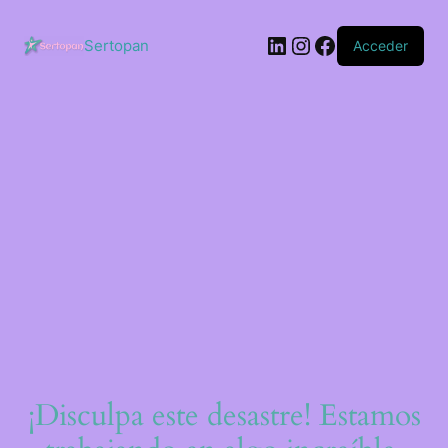
Saltar
al
LinkedIn
Instagram
Facebook
contenido
Sertopan
Acceder
¡Disculpa este desastre! Estamos