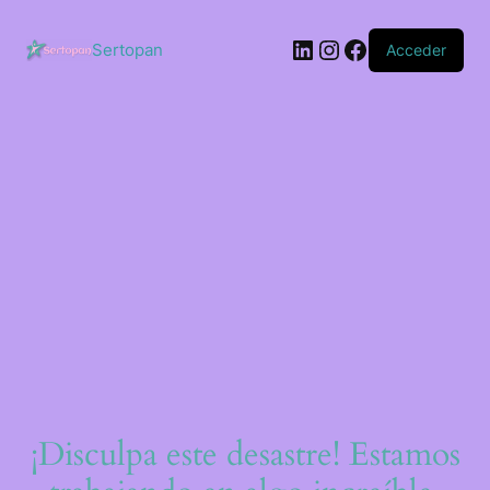
Saltar
al
LinkedIn
Instagram
Facebook
contenido
Sertopan
Acceder
¡Disculpa este desastre! Estamos