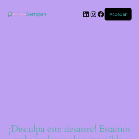
Saltar
al
LinkedIn
Instagram
Facebook
contenido
Sertopan
Acceder
¡Disculpa este desastre! Estamos