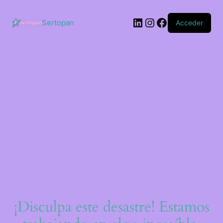
Saltar
al
LinkedIn
Instagram
Facebook
contenido
Sertopan
Acceder
¡Disculpa este desastre! Estamos