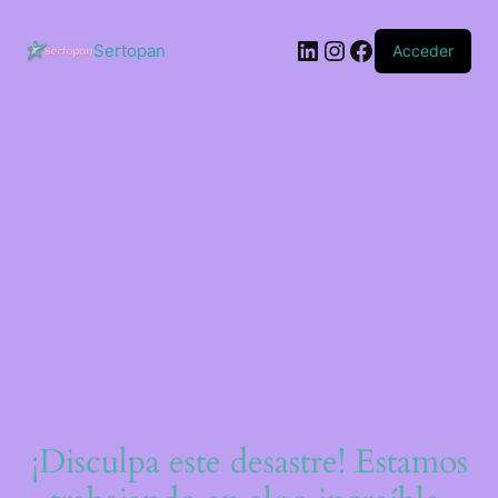
Saltar
al
LinkedIn
Instagram
Facebook
contenido
Sertopan
Acceder
¡Disculpa este desastre! Estamos