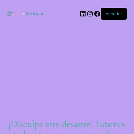
Saltar
al
LinkedIn
Instagram
Facebook
contenido
Sertopan
Acceder
¡Disculpa este desastre! Estamos