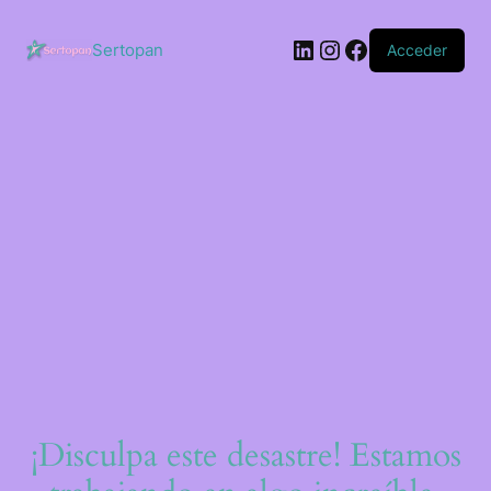
Saltar
al
LinkedIn
Instagram
Facebook
contenido
Sertopan
Acceder
¡Disculpa este desastre! Estamos