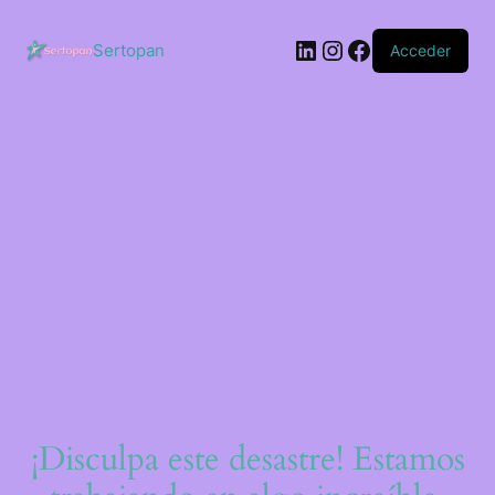
Saltar
al
LinkedIn
Instagram
Facebook
contenido
Sertopan
Acceder
¡Disculpa este desastre! Estamos