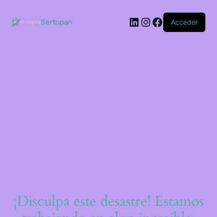
Saltar
al
LinkedIn
Instagram
Facebook
contenido
Sertopan
Acceder
¡Disculpa este desastre! Estamos