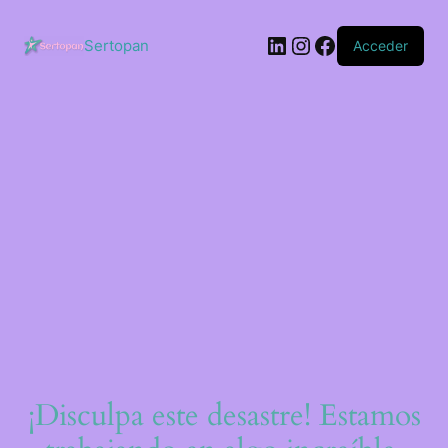
Saltar
al
LinkedIn
Instagram
Facebook
contenido
Sertopan
Acceder
¡Disculpa este desastre! Estamos