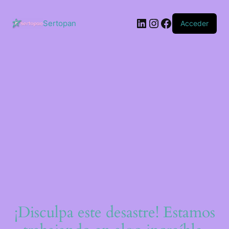
Saltar
al
LinkedIn
Instagram
Facebook
contenido
Sertopan
Acceder
¡Disculpa este desastre! Estamos