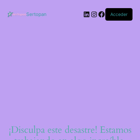
Saltar
al
LinkedIn
Instagram
Facebook
contenido
Sertopan
Acceder
¡Disculpa este desastre! Estamos