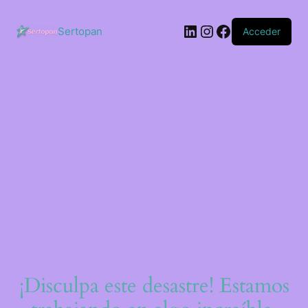
Saltar
al
LinkedIn
Instagram
Facebook
contenido
Sertopan
Acceder
¡Disculpa este desastre! Estamos