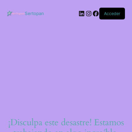
Saltar
al
LinkedIn
Instagram
Facebook
contenido
Sertopan
Acceder
¡Disculpa este desastre! Estamos