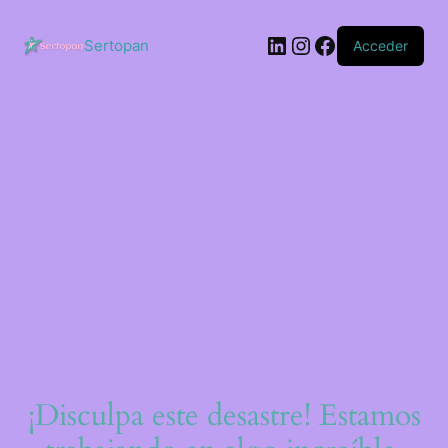
Saltar
al
LinkedIn
Instagram
Facebook
contenido
Sertopan
Acceder
¡Disculpa este desastre! Estamos