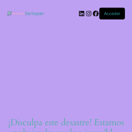
Saltar
al
LinkedIn
Instagram
Facebook
contenido
Sertopan
Acceder
¡Disculpa este desastre! Estamos