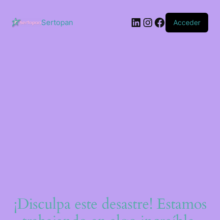
Saltar
al
LinkedIn
Instagram
Facebook
contenido
Sertopan
Acceder
¡Disculpa este desastre! Estamos