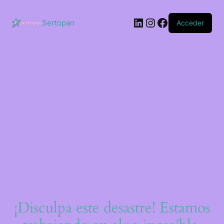
Saltar
al
LinkedIn
Instagram
Facebook
contenido
Sertopan
Acceder
¡Disculpa este desastre! Estamos