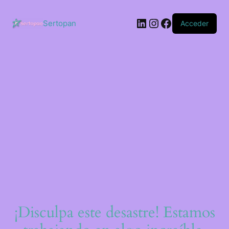
Saltar
al
LinkedIn
Instagram
Facebook
contenido
Sertopan
Acceder
¡Disculpa este desastre! Estamos