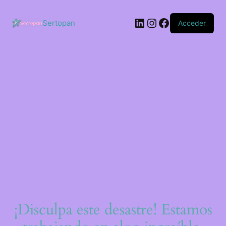
Saltar
al
LinkedIn
Instagram
Facebook
contenido
Sertopan
Acceder
¡Disculpa este desastre! Estamos