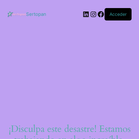
Saltar
al
LinkedIn
Instagram
Facebook
contenido
Sertopan
Acceder
¡Disculpa este desastre! Estamos