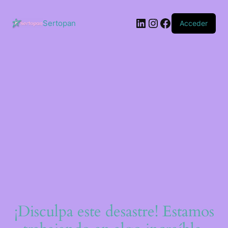
Saltar
al
LinkedIn
Instagram
Facebook
contenido
Sertopan
Acceder
¡Disculpa este desastre! Estamos