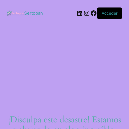
Saltar
al
LinkedIn
Instagram
Facebook
contenido
Sertopan
Acceder
¡Disculpa este desastre! Estamos