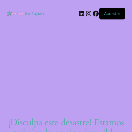
Saltar
al
LinkedIn
Instagram
Facebook
contenido
Sertopan
Acceder
¡Disculpa este desastre! Estamos