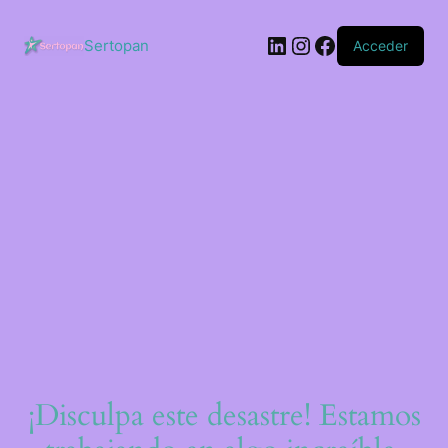
Saltar
al
LinkedIn
Instagram
Facebook
contenido
Sertopan
Acceder
¡Disculpa este desastre! Estamos